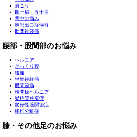
肩こり
四十肩・五十肩
背中の痛み
胸郭出口症候群
肋間神経痛
腰部・股間部のお悩み
ヘルニア
ぎっくり腰
腰痛
坐骨神経痛
股関節痛
椎間板ヘルニア
脊柱管狭窄症
変形性股関節症
腰椎分離症
膝・その他足のお悩み