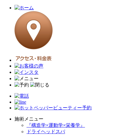
施術メニュー
『構造学×運動学×栄養学』
ドライヘッドスパ