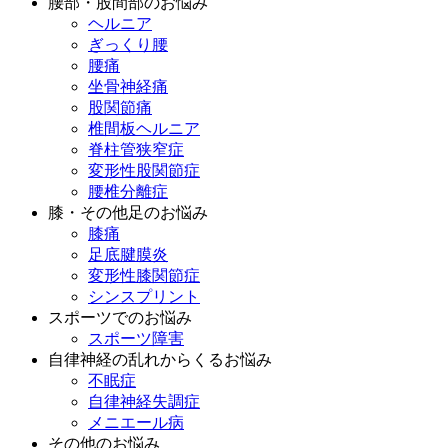
腰部・股間部のお悩み
ヘルニア
ぎっくり腰
腰痛
坐骨神経痛
股関節痛
椎間板ヘルニア
脊柱管狭窄症
変形性股関節症
腰椎分離症
膝・その他足のお悩み
膝痛
足底腱膜炎
変形性膝関節症
シンスプリント
スポーツでのお悩み
スポーツ障害
自律神経の乱れからくるお悩み
不眠症
自律神経失調症
メニエール病
その他のお悩み