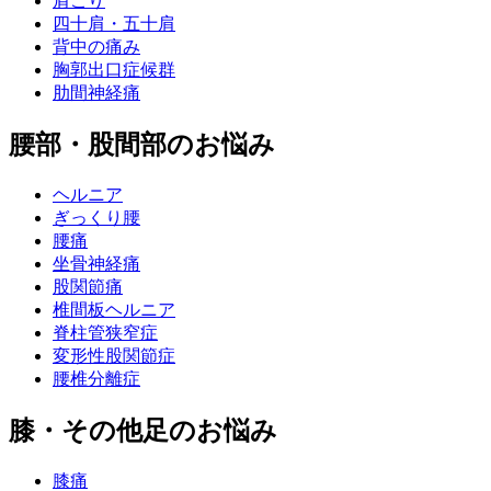
肩こり
四十肩・五十肩
背中の痛み
胸郭出口症候群
肋間神経痛
腰部・股間部のお悩み
ヘルニア
ぎっくり腰
腰痛
坐骨神経痛
股関節痛
椎間板ヘルニア
脊柱管狭窄症
変形性股関節症
腰椎分離症
膝・その他足のお悩み
膝痛