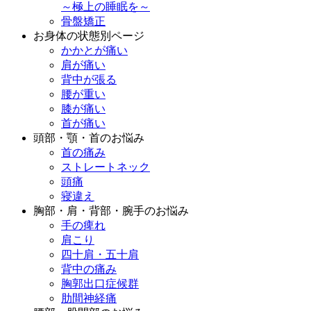
～極上の睡眠を～
骨盤矯正
お身体の状態別ページ
かかとが痛い
肩が痛い
背中が張る
腰が重い
膝が痛い
首が痛い
頭部・顎・首のお悩み
首の痛み
ストレートネック
頭痛
寝違え
胸部・肩・背部・腕手のお悩み
手の痺れ
肩こり
四十肩・五十肩
背中の痛み
胸郭出口症候群
肋間神経痛