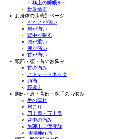
～極上の睡眠を～
骨盤矯正
お身体の状態別ページ
かかとが痛い
肩が痛い
背中が張る
腰が重い
膝が痛い
首が痛い
頭部・顎・首のお悩み
首の痛み
ストレートネック
頭痛
寝違え
胸部・肩・背部・腕手のお悩み
手の痺れ
肩こり
四十肩・五十肩
背中の痛み
胸郭出口症候群
肋間神経痛