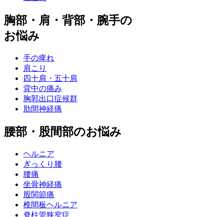
胸部・肩・背部・腕手の
お悩み
手の痺れ
肩こり
四十肩・五十肩
背中の痛み
胸郭出口症候群
肋間神経痛
腰部・股間部のお悩み
ヘルニア
ぎっくり腰
腰痛
坐骨神経痛
股関節痛
椎間板ヘルニア
脊柱管狭窄症