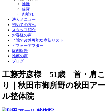
捻挫
猫背
肉離れ
法人メニュー
初めての方へ
スタッフ紹介
お客様の声
当院で改善可能な症状リスト
ビフォーアフター
症例報告
推薦の声
ブログ
工藤芳彦様 51歳 首・肩こ
り｜秋田市御所野の秋田アー
ル整体院