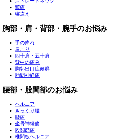
ストレートネック
頭痛
寝違え
胸部・肩・背部・腕手のお悩み
手の痺れ
肩こり
四十肩・五十肩
背中の痛み
胸郭出口症候群
肋間神経痛
腰部・股間部のお悩み
ヘルニア
ぎっくり腰
腰痛
坐骨神経痛
股関節痛
椎間板ヘルニア