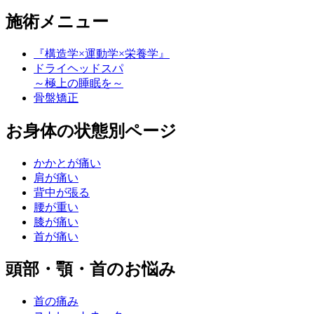
施術メニュー
『構造学×運動学×栄養学』
ドライヘッドスパ
～極上の睡眠を～
骨盤矯正
お身体の状態別ページ
かかとが痛い
肩が痛い
背中が張る
腰が重い
膝が痛い
首が痛い
頭部・顎・首のお悩み
首の痛み