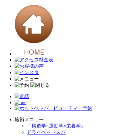
施術メニュー
『構造学×運動学×栄養学』
ドライヘッドスパ