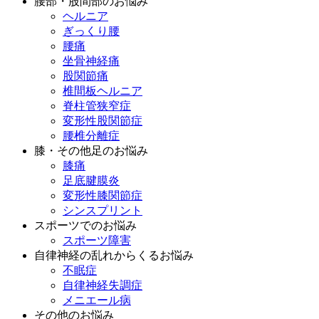
腰部・股間部のお悩み
ヘルニア
ぎっくり腰
腰痛
坐骨神経痛
股関節痛
椎間板ヘルニア
脊柱管狭窄症
変形性股関節症
腰椎分離症
膝・その他足のお悩み
膝痛
足底腱膜炎
変形性膝関節症
シンスプリント
スポーツでのお悩み
スポーツ障害
自律神経の乱れからくるお悩み
不眠症
自律神経失調症
メニエール病
その他のお悩み