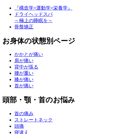
『構造学×運動学×栄養学』
ドライヘッドスパ
～極上の睡眠を～
骨盤矯正
お身体の状態別ページ
かかとが痛い
肩が痛い
背中が張る
腰が重い
膝が痛い
首が痛い
頭部・顎・首のお悩み
首の痛み
ストレートネック
頭痛
寝違え