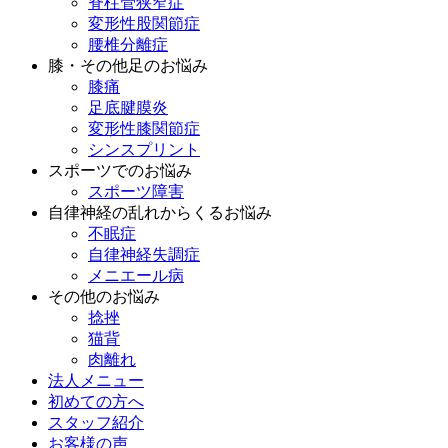
脊柱管狭窄症
変形性股関節症
腰椎分離症
膝・その他足のお悩み
膝痛
足底腱膜炎
変形性膝関節症
シンスプリント
スポーツでのお悩み
スポーツ障害
自律神経の乱れからくるお悩み
不眠症
自律神経失調症
メニエール病
その他のお悩み
捻挫
猫背
肉離れ
法人メニュー
初めての方へ
スタッフ紹介
お客様の声