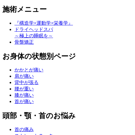
施術メニュー
『構造学×運動学×栄養学』
ドライヘッドスパ
～極上の睡眠を～
骨盤矯正
お身体の状態別ページ
かかとが痛い
肩が痛い
背中が張る
腰が重い
膝が痛い
首が痛い
頭部・顎・首のお悩み
首の痛み