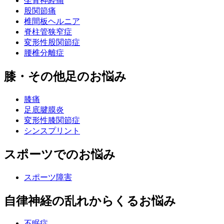
坐骨神経痛
股関節痛
椎間板ヘルニア
脊柱管狭窄症
変形性股関節症
腰椎分離症
膝・その他足のお悩み
膝痛
足底腱膜炎
変形性膝関節症
シンスプリント
スポーツでのお悩み
スポーツ障害
自律神経の乱れからくるお悩み
不眠症