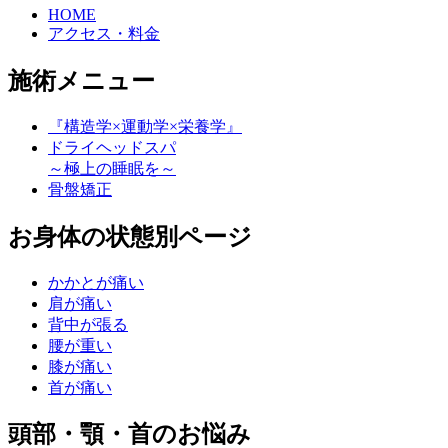
HOME
アクセス・料金
施術メニュー
『構造学×運動学×栄養学』
ドライヘッドスパ
～極上の睡眠を～
骨盤矯正
お身体の状態別ページ
かかとが痛い
肩が痛い
背中が張る
腰が重い
膝が痛い
首が痛い
頭部・顎・首のお悩み