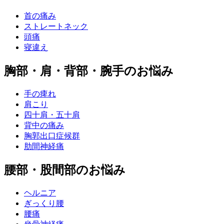
首の痛み
ストレートネック
頭痛
寝違え
胸部・肩・背部・腕手のお悩み
手の痺れ
肩こり
四十肩・五十肩
背中の痛み
胸郭出口症候群
肋間神経痛
腰部・股間部のお悩み
ヘルニア
ぎっくり腰
腰痛