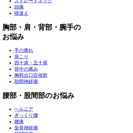
ストレートネック
頭痛
寝違え
胸部・肩・背部・腕手の
お悩み
手の痺れ
肩こり
四十肩・五十肩
背中の痛み
胸郭出口症候群
肋間神経痛
腰部・股間部のお悩み
ヘルニア
ぎっくり腰
腰痛
坐骨神経痛