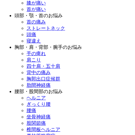
膝が痛い
首が痛い
頭部・顎・首のお悩み
首の痛み
ストレートネック
頭痛
寝違え
胸部・肩・背部・腕手のお悩み
手の痺れ
肩こり
四十肩・五十肩
背中の痛み
胸郭出口症候群
肋間神経痛
腰部・股間部のお悩み
ヘルニア
ぎっくり腰
腰痛
坐骨神経痛
股関節痛
椎間板ヘルニア