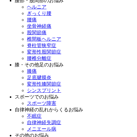
腰部・股間部のお悩み
ヘルニア
ぎっくり腰
腰痛
坐骨神経痛
股関節痛
椎間板ヘルニア
脊柱管狭窄症
変形性股関節症
腰椎分離症
膝・その他足のお悩み
膝痛
足底腱膜炎
変形性膝関節症
シンスプリント
スポーツでのお悩み
スポーツ障害
自律神経の乱れからくるお悩み
不眠症
自律神経失調症
メニエール病
その他のお悩み