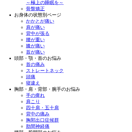
～極上の睡眠を～
骨盤矯正
お身体の状態別ページ
かかとが痛い
肩が痛い
背中が張る
腰が重い
膝が痛い
首が痛い
頭部・顎・首のお悩み
首の痛み
ストレートネック
頭痛
寝違え
胸部・肩・背部・腕手のお悩み
手の痺れ
肩こり
四十肩・五十肩
背中の痛み
胸郭出口症候群
肋間神経痛