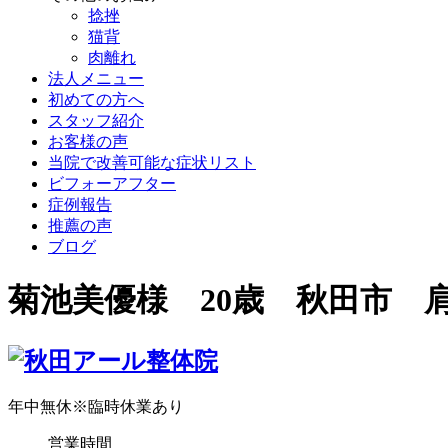
捻挫
猫背
肉離れ
法人メニュー
初めての方へ
スタッフ紹介
お客様の声
当院で改善可能な症状リスト
ビフォーアフター
症例報告
推薦の声
ブログ
菊池美優様 20歳 秋田市 
年中無休
※臨時休業あり
営業時間