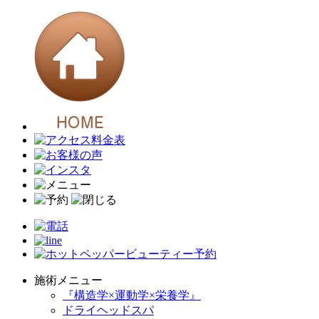
施術メニュー
『構造学×運動学×栄養学』
ドライヘッドスパ