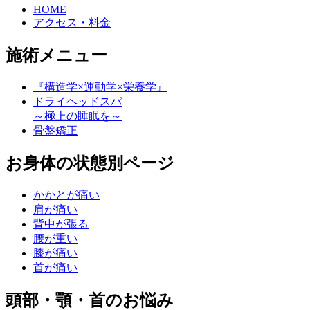
HOME
アクセス・料金
施術メニュー
『構造学×運動学×栄養学』
ドライヘッドスパ
～極上の睡眠を～
骨盤矯正
お身体の状態別ページ
かかとが痛い
肩が痛い
背中が張る
腰が重い
膝が痛い
首が痛い
頭部・顎・首のお悩み