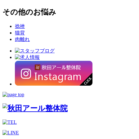
その他のお悩み
捻挫
猫背
肉離れ