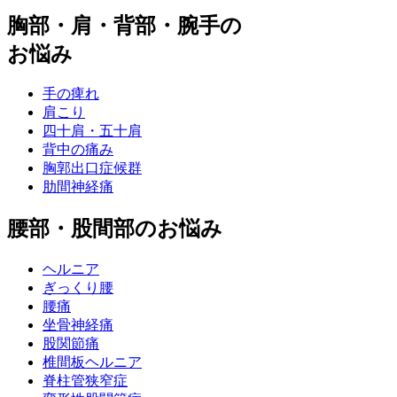
胸部・肩・背部・腕手の
お悩み
手の痺れ
肩こり
四十肩・五十肩
背中の痛み
胸郭出口症候群
肋間神経痛
腰部・股間部のお悩み
ヘルニア
ぎっくり腰
腰痛
坐骨神経痛
股関節痛
椎間板ヘルニア
脊柱管狭窄症