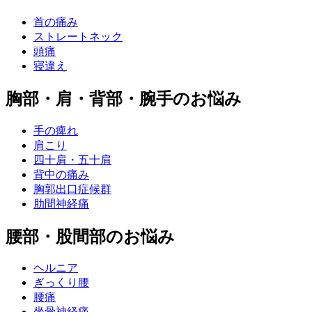
首の痛み
ストレートネック
頭痛
寝違え
胸部・肩・背部・腕手のお悩み
手の痺れ
肩こり
四十肩・五十肩
背中の痛み
胸郭出口症候群
肋間神経痛
腰部・股間部のお悩み
ヘルニア
ぎっくり腰
腰痛
坐骨神経痛