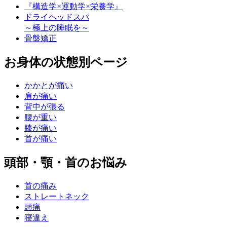
『構造学×運動学×栄養学』
ドライヘッドスパ
～極上の睡眠を～
骨盤矯正
お身体の状態別ページ
かかとが痛い
肩が痛い
背中が張る
腰が重い
膝が痛い
首が痛い
頭部・顎・首のお悩み
首の痛み
ストレートネック
頭痛
寝違え