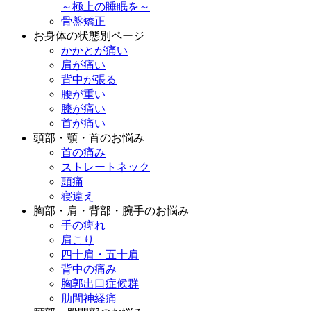
～極上の睡眠を～
骨盤矯正
お身体の状態別ページ
かかとが痛い
肩が痛い
背中が張る
腰が重い
膝が痛い
首が痛い
頭部・顎・首のお悩み
首の痛み
ストレートネック
頭痛
寝違え
胸部・肩・背部・腕手のお悩み
手の痺れ
肩こり
四十肩・五十肩
背中の痛み
胸郭出口症候群
肋間神経痛