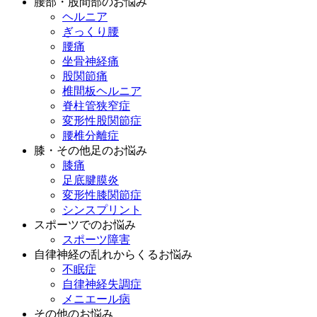
腰部・股間部のお悩み
ヘルニア
ぎっくり腰
腰痛
坐骨神経痛
股関節痛
椎間板ヘルニア
脊柱管狭窄症
変形性股関節症
腰椎分離症
膝・その他足のお悩み
膝痛
足底腱膜炎
変形性膝関節症
シンスプリント
スポーツでのお悩み
スポーツ障害
自律神経の乱れからくるお悩み
不眠症
自律神経失調症
メニエール病
その他のお悩み