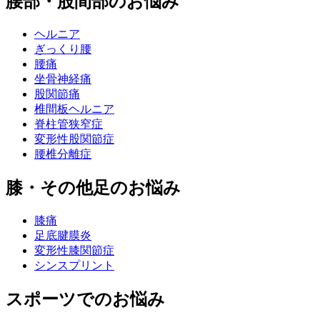
腰部・股間部のお悩み
ヘルニア
ぎっくり腰
腰痛
坐骨神経痛
股関節痛
椎間板ヘルニア
脊柱管狭窄症
変形性股関節症
腰椎分離症
膝・その他足のお悩み
膝痛
足底腱膜炎
変形性膝関節症
シンスプリント
スポーツでのお悩み