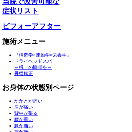
当院で改善可能な
症状リスト
ビフォーアフター
施術メニュー
『構造学×運動学×栄養学』
ドライヘッドスパ
～極上の睡眠を～
骨盤矯正
お身体の状態別ページ
かかとが痛い
肩が痛い
背中が張る
腰が重い
膝が痛い
首が痛い