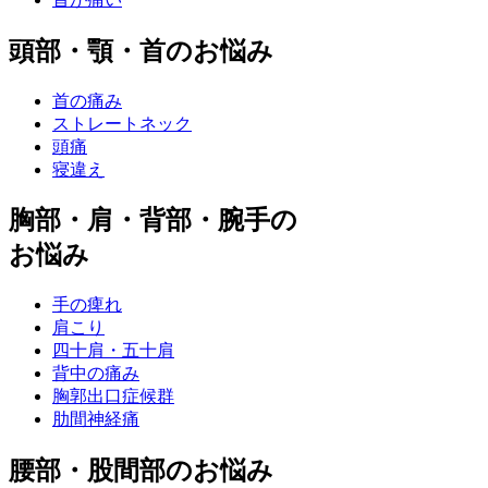
頭部・顎・首のお悩み
首の痛み
ストレートネック
頭痛
寝違え
胸部・肩・背部・腕手の
お悩み
手の痺れ
肩こり
四十肩・五十肩
背中の痛み
胸郭出口症候群
肋間神経痛
腰部・股間部のお悩み