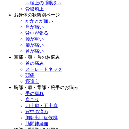
～極上の睡眠を～
骨盤矯正
お身体の状態別ページ
かかとが痛い
肩が痛い
背中が張る
腰が重い
膝が痛い
首が痛い
頭部・顎・首のお悩み
首の痛み
ストレートネック
頭痛
寝違え
胸部・肩・背部・腕手のお悩み
手の痺れ
肩こり
四十肩・五十肩
背中の痛み
胸郭出口症候群
肋間神経痛