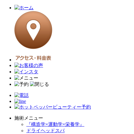
施術メニュー
『構造学×運動学×栄養学』
ドライヘッドスパ