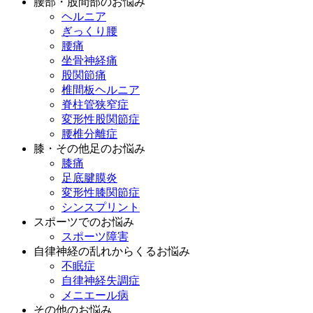
腰部・股間部のお悩み
ヘルニア
ぎっくり腰
腰痛
坐骨神経痛
股関節痛
椎間板ヘルニア
脊柱管狭窄症
変形性股関節症
腰椎分離症
膝・その他足のお悩み
膝痛
足底腱膜炎
変形性膝関節症
シンスプリント
スポーツでのお悩み
スポーツ障害
自律神経の乱れからくるお悩み
不眠症
自律神経失調症
メニエール病
その他のお悩み