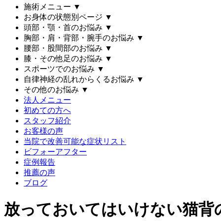
施術メニュー
▼
お身体の状態別ページ
▼
頭部・顎・首のお悩み
▼
胸部・肩・背部・腕手のお悩み
▼
腰部・股間部のお悩み
▼
膝・その他足のお悩み
▼
スポーツでのお悩み
▼
自律神経の乱れからくるお悩み
▼
その他のお悩み
▼
法人メニュー
初めての方へ
スタッフ紹介
お客様の声
当院で改善可能な症状リスト
ビフォーアフター
症例報告
推薦の声
ブログ
放っておいてはいけない猫背