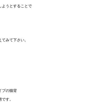
しようとすることで
えてみて下さい。
。
イプの猫背
態です。